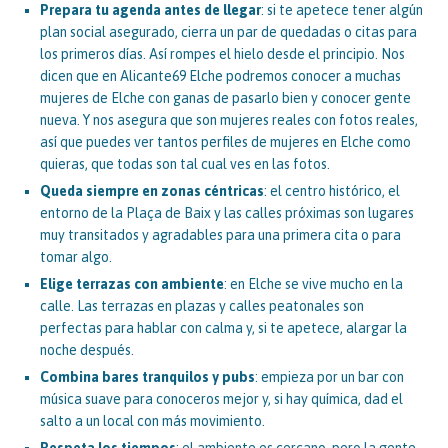
Prepara tu agenda antes de llegar
: si te apetece tener algún
plan social asegurado, cierra un par de quedadas o citas para
los primeros días. Así rompes el hielo desde el principio. Nos
dicen que en Alicante69 Elche podremos conocer a muchas
mujeres de Elche con ganas de pasarlo bien y conocer gente
nueva. Y nos asegura que son mujeres reales con fotos reales,
así que puedes ver tantos perfiles de mujeres en Elche como
quieras, que todas son tal cual ves en las fotos.
Queda siempre en zonas céntricas
: el centro histórico, el
entorno de la Plaça de Baix y las calles próximas son lugares
muy transitados y agradables para una primera cita o para
tomar algo.
Elige terrazas con ambiente
: en Elche se vive mucho en la
calle. Las terrazas en plazas y calles peatonales son
perfectas para hablar con calma y, si te apetece, alargar la
noche después.
Combina bares tranquilos y pubs
: empieza por un bar con
música suave para conoceros mejor y, si hay química, dad el
salto a un local con más movimiento.
Respeta los tiempos
: el ambiente es cercano, pero la gente