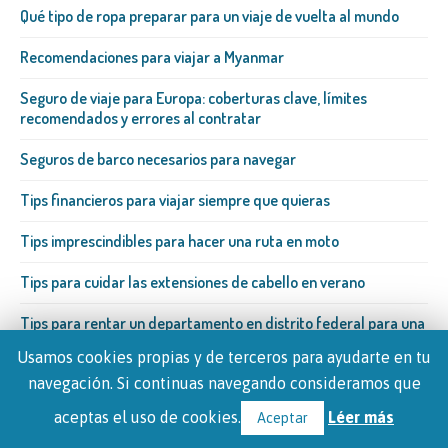
Qué tipo de ropa preparar para un viaje de vuelta al mundo
Recomendaciones para viajar a Myanmar
Seguro de viaje para Europa: coberturas clave, límites
recomendados y errores al contratar
Seguros de barco necesarios para navegar
Tips financieros para viajar siempre que quieras
Tips imprescindibles para hacer una ruta en moto
Tips para cuidar las extensiones de cabello en verano
Tips para rentar un departamento en distrito federal para una
estancia temporal
Usamos cookies propias y de terceros para ayudarte en tu
Trabajar en Francia aprovechando las vacaciones de verano
navegación. Si continuas navegando consideramos que
aceptas el uso de cookies.
Léer más
Aceptar
Trucos para organizar el mejor viaje con amigas