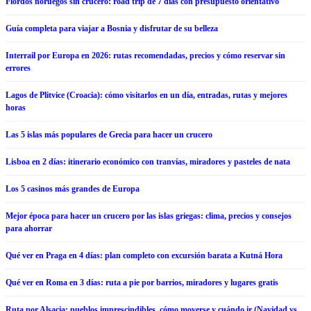
Fiordos noruegos sin crucero: road trip de 7 días con presupuesto orientativo
Guía completa para viajar a Bosnia y disfrutar de su belleza
Interrail por Europa en 2026: rutas recomendadas, precios y cómo reservar sin
errores
Lagos de Plitvice (Croacia): cómo visitarlos en un día, entradas, rutas y mejores
horas
Las 5 islas más populares de Grecia para hacer un crucero
Lisboa en 2 días: itinerario económico con tranvías, miradores y pasteles de nata
Los 5 casinos más grandes de Europa
Mejor época para hacer un crucero por las islas griegas: clima, precios y consejos
para ahorrar
Qué ver en Praga en 4 días: plan completo con excursión barata a Kutná Hora
Qué ver en Roma en 3 días: ruta a pie por barrios, miradores y lugares gratis
Ruta por Alsacia: pueblos imprescindibles, cómo moverse y cuándo ir (Navidad vs