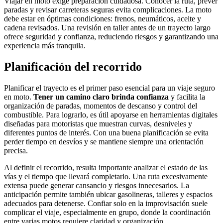
Viajar en moto exige preparación cuidadosa. Conocer la ruta, prever
paradas y revisar carreteras seguras evita complicaciones. La moto
debe estar en óptimas condiciones: frenos, neumáticos, aceite y
cadena revisados. Una revisión en taller antes de un trayecto largo
ofrece seguridad y confianza, reduciendo riesgos y garantizando una
experiencia más tranquila.
Planificación del recorrido
Planificar el trayecto es el primer paso esencial para un viaje seguro
en moto.
Tener un camino claro brinda confianza
y facilita la
organización de paradas, momentos de descanso y control del
combustible. Para lograrlo, es útil apoyarse en herramientas digitales
diseñadas para motoristas que muestran curvas, desniveles y
diferentes puntos de interés. Con una buena planificación se evita
perder tiempo en desvíos y se mantiene siempre una orientación
precisa.
Al definir el recorrido, resulta importante analizar el estado de las
vías y el tiempo que llevará completarlo. Una ruta excesivamente
extensa puede generar cansancio y riesgos innecesarios. La
anticipación permite también ubicar gasolineras, talleres y espacios
adecuados para detenerse. Confiar solo en la improvisación suele
complicar el viaje, especialmente en grupo, donde la coordinación
entre varias motos requiere claridad y organización.