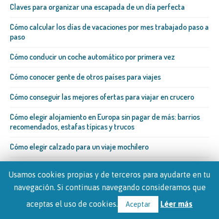
Claves para organizar una escapada de un día perfecta
Cómo calcular los días de vacaciones por mes trabajado paso a
paso
Cómo conducir un coche automático por primera vez
Cómo conocer gente de otros países para viajes
Cómo conseguir las mejores ofertas para viajar en crucero
Cómo elegir alojamiento en Europa sin pagar de más: barrios
recomendados, estafas típicas y trucos
Cómo elegir calzado para un viaje mochilero
Cómo encontrar gente para viajar
Usamos cookies propias y de terceros para ayudarte en tu
Cómo ligar con una brasileña​ en Bilbao
navegación. Si continuas navegando consideramos que
aceptas el uso de cookies.
Léer más
Aceptar
Cómo lucir un pelo perfecto aun estando de viaje