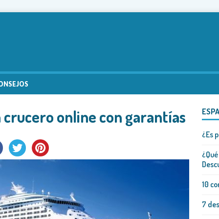
ONSEJOS
 crucero online con garantías
ESP
¿Es p
¿Qué 
Descu
10 co
7 des