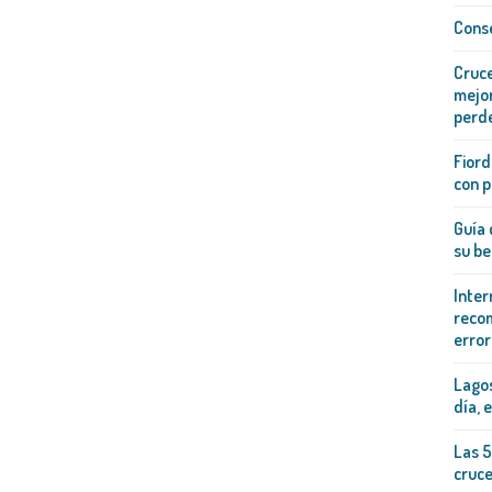
Conse
Cruce
mejor
perd
Fiord
con p
Guía 
su be
Inter
recom
error
Lagos
día, 
Las 5
cruc