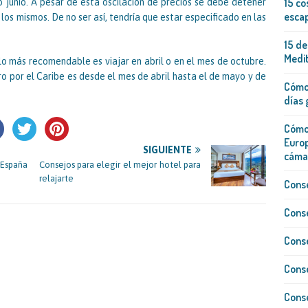
15 co
o junio. A pesar de esta oscilación de precios se debe detener
escap
r los mismos. De no ser así, tendría que estar especificado en las
15 de
Medi
 lo más recomendable es viajar en abril o en el mes de octubre.
o por el Caribe es desde el mes de abril hasta el de mayo y de
Cómo 
días 
Cómo 
Europ
SIGUIENTE
cáma
 España
Consejos para elegir el mejor hotel para
relajarte
Conse
Conse
Conse
Conse
Conse