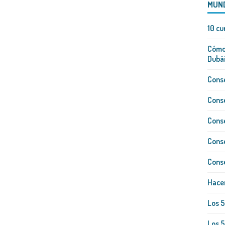
MUN
10 cu
Cómo 
Dubái
Conse
Conse
Conse
Conse
Conse
Hacer
Los 
Los 5