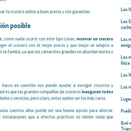
Las 1
ar tu crucero online a buen precio y con garantias.
Las 5
ión posible
coch
Las m
, como suele ocurrir con este tipo cosas,
reservar un crucero
amig
ger el crucero con el mejor precio y que mejor se adapta a
con la familia, ya que los camarotes grandes no abundan mucho y
Las m
Ibiza
Los 1
el barco en cuestión nos puede ayudar a escoger cruceros y
Los m
idad es que las grandes compañías de cruceros
inauguran todos
des y servicios, pero claro, estos suelen ser los más caros.
Lugar
Pueb
 unos cuentos años puede ser una buena opción para ahorrar.
 instalaciones que a efectos prácticos no tienen nada que
Qué v
Trian