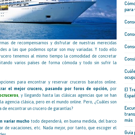
Cómo 
para 
Conse
Conse
ormas de recompensarnos y disfrutar de nuestras merecidas
Conse
ades a las que podemos optar son muy variadas. Y todo ello
crucero tenemos al mismo tiempo la comodidad de concretar
Consi
isitando varios países de forma cómoda y todo sin sufrir la
Cuále
ocup
pciones para encontrar y reservar cruceros baratos online.
rar el mejor crucero, pasando por foros de opción,
por
El Tr
Españ
ocruceros
, y llegando hasta las clásicas agencias que se han
 la agencia clásica, pero en el mundo online. Pero, ¿Cuáles son
Excur
ra de encontrar un crucero de garantías?
trans
más
en variar mucho
todo dependerá, en buena medida, del barco
star de vacaciones, etc. Nada mejor, por tanto, que escoger el
Guía 
des.