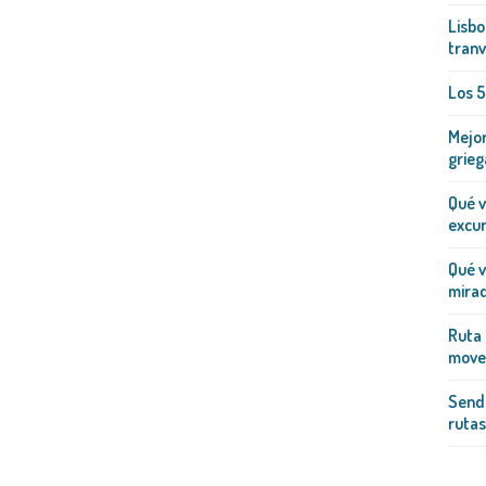
Lisbo
tranv
Los 5
Mejor
grieg
Qué v
excur
Qué v
mirad
Ruta 
mover
Sende
rutas