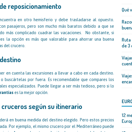
 de reposicionamiento
Qué v
ncuentra en otro hemisferio y debe trasladarse al opuesto.
Razon
 con pasajeros, pero son mucho más baratos debido a que se
buena
do más complicado cuadrar las vacaciones. No obstante, si
oges la opción es más que valorable para ahorrar una buena
Ruta 
de 3 
as del crucero.
destino
Viaja
cuen
ner en cuenta las excursiones a llevar a cabo en cada destino.
Viaje
a o buscártelas por fuera. Es recomendable que compares los
enca
ales especializados. Puede llegar a ser más tedioso, pero si lo
rantías
es la mejor opción.
EUR
 cruceros según su itinerario
12 me
derá en buena medida del destino elegido. Pero estos precios
Europ
ada. Por ejemplo, el mismo crucero por el Mediterráneo puede