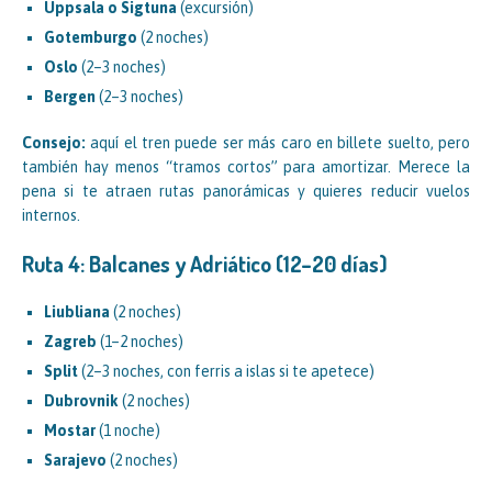
Uppsala o Sigtuna
(excursión)
Gotemburgo
(2 noches)
Oslo
(2–3 noches)
Bergen
(2–3 noches)
Consejo:
aquí el tren puede ser más caro en billete suelto, pero
también hay menos “tramos cortos” para amortizar. Merece la
pena si te atraen rutas panorámicas y quieres reducir vuelos
internos.
Ruta 4: Balcanes y Adriático (12–20 días)
Liubliana
(2 noches)
Zagreb
(1–2 noches)
Split
(2–3 noches, con ferris a islas si te apetece)
Dubrovnik
(2 noches)
Mostar
(1 noche)
Sarajevo
(2 noches)