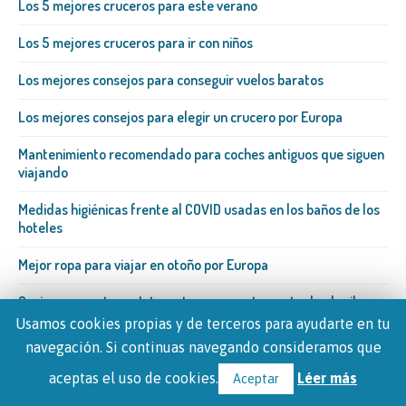
Los 5 mejores cruceros para este verano
Los 5 mejores cruceros para ir con niños
Los mejores consejos para conseguir vuelos baratos
Los mejores consejos para elegir un crucero por Europa
Mantenimiento recomendado para coches antiguos que siguen
viajando
Medidas higiénicas frente al COVID usadas en los baños de los
hoteles
Mejor ropa para viajar en otoño por Europa
Opciones para tener Internet en un apartamento de alquiler
durante las vacaciones
Usamos cookies propias y de terceros para ayudarte en tu
navegación. Si continuas navegando consideramos que
Peajes en Europa: viñeta, telepeaje y autopistas (guía país por
país para ahorrar)
aceptas el uso de cookies.
Léer más
Aceptar