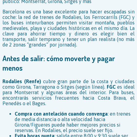
Barcelona es una base excelente para hacer escapadas sin
coche: la red de trenes de Rodalies, los Ferrocarrils (FGC) y
los buses interurbanos permiten visitar montaña, pueblos
medievales, playa y ciudades históricas en el mismo día. La
clave para ahorrar tiempo y dinero es elegir bien el
transporte, salir temprano y tener un plan realista (no más
de 2 zonas “grandes” por jornada).
Antes de salir: cómo moverte y pagar
menos
Rodalies (Renfe)
cubre gran parte de la costa y ciudades
como Girona, Tarragona o Sitges (según línea).
FGC
es ideal
para Montserrat y algunas áreas del interior. Para buses,
encontrarás servicios frecuentes hacia Costa Brava, el
Penedès o el Bages.
Compra con antelación cuando convenga
: en trenes
de media distancia o alta velocidad hacia
Girona/Figueres puede haber mejores precios si
reservas. En Rodalies, el precio suele ser fijo.
Evita horas punta
: salida entre 8:00 y 9:30 suele ser