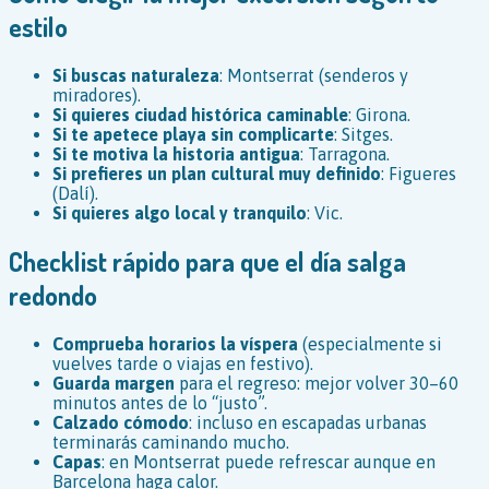
estilo
Si buscas naturaleza
: Montserrat (senderos y
miradores).
Si quieres ciudad histórica caminable
: Girona.
Si te apetece playa sin complicarte
: Sitges.
Si te motiva la historia antigua
: Tarragona.
Si prefieres un plan cultural muy definido
: Figueres
(Dalí).
Si quieres algo local y tranquilo
: Vic.
Checklist rápido para que el día salga
redondo
Comprueba horarios la víspera
(especialmente si
vuelves tarde o viajas en festivo).
Guarda margen
para el regreso: mejor volver 30–60
minutos antes de lo “justo”.
Calzado cómodo
: incluso en escapadas urbanas
terminarás caminando mucho.
Capas
: en Montserrat puede refrescar aunque en
Barcelona haga calor.