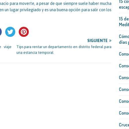
15 co
spacio para moverte, a pesar de que siempre suele haber mucha
escap
n un lugar privilegiado y es una buena opción para salir con los
15 de
Medi
Cómo 
SIGUIENTE
días 
 viaje
Tips para rentar un departamento en distrito federal para
una estancia temporal
Conse
Conse
Conse
Conse
Conse
Conse
Cruce