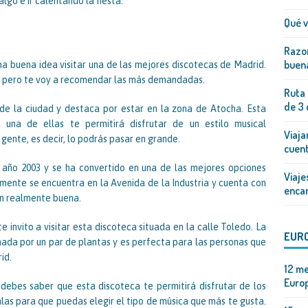
go e ir calentando la fiesta.
Qué v
Razon
buena
una buena idea visitar una de las mejores discotecas de Madrid.
s, pero te voy a recomendar las más demandadas.
Ruta 
de 3 
 de la ciudad y destaca por estar en la zona de Atocha. Esta
una de ellas te permitirá disfrutar de un estilo musical
Viaja
ente, es decir, lo podrás pasar en grande.
cuen
l año 2003 y se ha convertido en una de las mejores opciones
Viaje
lmente se encuentra en la Avenida de la Industria y cuenta con
enca
n realmente buena.
 te invito a visitar esta discoteca situada en la calle Toledo. La
EUR
ada por un par de plantas y es perfecta para las personas que
id.
12 me
Europ
, debes saber que esta discoteca te permitirá disfrutar de los
alas para que puedas elegir el tipo de música que más te gusta.