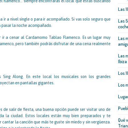
, el flamenco… siempre encontrarás el local que estás buscando
Las 1
 ir a nivel single o para ir acompañado. Si vas solo seguro que
Las 5
a pasar la noche acompañado.
coch
r ir a cenar al Cardamomo Tablao Flamenco. Es un lugar muy
Las m
amig
flamenco, pero también podrás disfrutar de una cena realmente
Las m
Ibiza
Los 1
Sing Along. En este local los musicales son los grandes
royectan en pantallas gigantes.
Los m
Lugar
Pueb
s de salir de fiesta, una buena opción puede ser visitar uno de
da la ciudad. Estos locales están muy bien preparados y te
Qué v
ir cantar la canción que más te guste sin miedo y sin vergüenza.
Trian