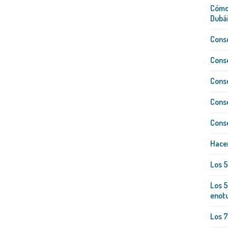
Cómo 
Dubái
Conse
Conse
Conse
Conse
Conse
Hacer
Los 
Los 5
enot
Los 7