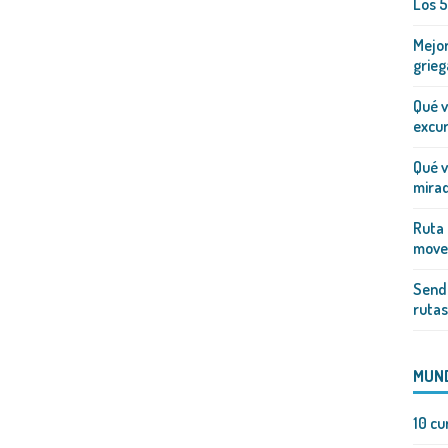
Los 5
Mejor
grieg
Qué v
excur
Qué v
mirad
Ruta 
mover
Sende
rutas
MUN
10 cu