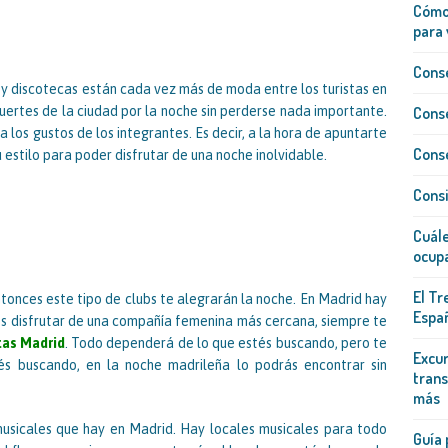
Cómo 
para 
Conse
s y discotecas están cada vez más de moda entre los turistas en
uertes de la ciudad por la noche sin perderse nada importante.
Conse
 los gustos de los integrantes. Es decir, a la hora de apuntarte
Conse
estilo para poder disfrutar de una noche inolvidable.
Consi
Cuále
ocup
El Tr
ntonces este tipo de clubs te alegrarán la noche. En Madrid hay
Españ
res disfrutar de una compañía femenina más cercana, siempre te
tas Madrid
. Todo dependerá de lo que estés buscando, pero te
Excur
s buscando, en la noche madrileña lo podrás encontrar sin
trans
más
 musicales que hay en Madrid. Hay locales musicales para todo
Guía 