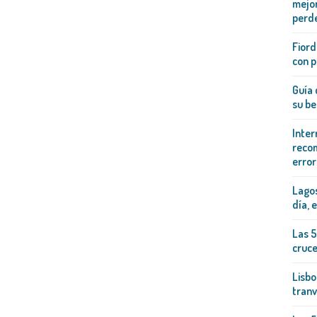
mejor
perd
Fiord
con p
Guía 
su be
Inter
recom
error
Lagos
día, 
Las 5
cruc
Lisbo
tranv