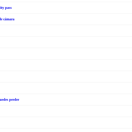
ity pass
 de cámara
puedes perder