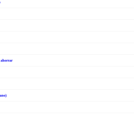
s
a ahorrar
rano)