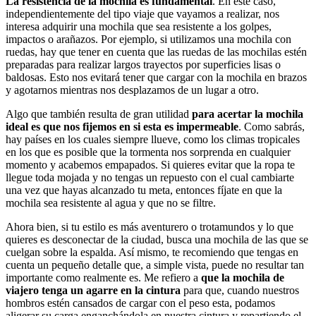
La resistencia de la mochila es fundamental
. En este caso,
independientemente del tipo viaje que vayamos a realizar, nos
interesa adquirir una mochila que sea resistente a los golpes,
impactos o arañazos. Por ejemplo, si utilizamos una mochila con
ruedas, hay que tener en cuenta que las ruedas de las mochilas estén
preparadas para realizar largos trayectos por superficies lisas o
baldosas. Esto nos evitará tener que cargar con la mochila en brazos
y agotarnos mientras nos desplazamos de un lugar a otro.
Algo que también resulta de gran utilidad
para acertar la mochila
ideal es que nos fijemos en si esta es impermeable
. Como sabrás,
hay países en los cuales siempre llueve, como los climas tropicales
en los que es posible que la tormenta nos sorprenda en cualquier
momento y acabemos empapados. Si quieres evitar que la ropa te
llegue toda mojada y no tengas un repuesto con el cual cambiarte
una vez que hayas alcanzado tu meta, entonces fíjate en que la
mochila sea resistente al agua y que no se filtre.
Ahora bien, si tu estilo es más aventurero o trotamundos y lo que
quieres es desconectar de la ciudad, busca una mochila de las que se
cuelgan sobre la espalda. Así mismo, te recomiendo que tengas en
cuenta un pequeño detalle que, a simple vista, puede no resultar tan
importante como realmente es. Me refiero a
que la mochila de
viajero tenga un agarre en la cintura
para que, cuando nuestros
hombros estén cansados de cargar con el peso esta, podamos
aligerar su carga enganchándola en nuestra cintura y repartiendo el