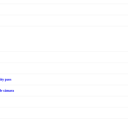
ity pass
 de cámara