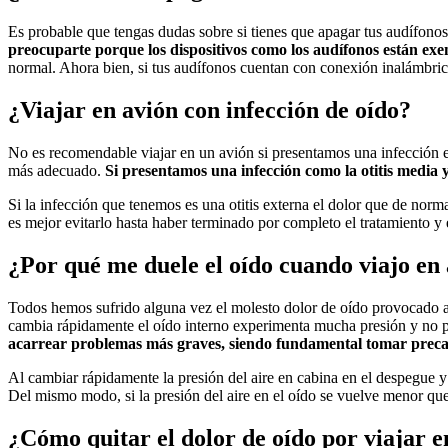
Es probable que tengas dudas sobre si tienes que apagar tus audífonos 
preocuparte porque los dispositivos como los audífonos están exen
normal. Ahora bien, si tus audífonos cuentan con conexión inalámbrica
¿Viajar en avión con infección de oído?
No es recomendable viajar en un avión si presentamos una infección en 
más adecuado.
Si presentamos una infección como la otitis media 
Si la infección que tenemos es una otitis externa el dolor que de norm
es mejor evitarlo hasta haber terminado por completo el tratamiento y 
¿Por qué me duele el oído cuando viajo en
Todos hemos sufrido alguna vez el molesto dolor de oído provocado al v
cambia rápidamente el oído interno experimenta mucha presión y no p
acarrear problemas más graves, siendo fundamental tomar preca
Al cambiar rápidamente la presión del aire en cabina en el despegue y 
Del mismo modo, si la presión del aire en el oído se vuelve menor que
¿Cómo quitar el dolor de oído por viajar e