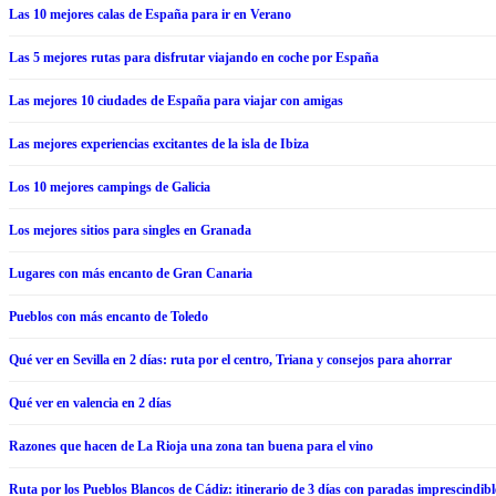
Las 10 mejores calas de España para ir en Verano
Las 5 mejores rutas para disfrutar viajando en coche por España
Las mejores 10 ciudades de España para viajar con amigas
Las mejores experiencias excitantes de la isla de Ibiza
Los 10 mejores campings de Galicia
Los mejores sitios para singles en Granada
Lugares con más encanto de Gran Canaria
Pueblos con más encanto de Toledo
Qué ver en Sevilla en 2 días: ruta por el centro, Triana y consejos para ahorrar
Qué ver en valencia en 2 días
Razones que hacen de La Rioja una zona tan buena para el vino
Ruta por los Pueblos Blancos de Cádiz: itinerario de 3 días con paradas imprescindibl