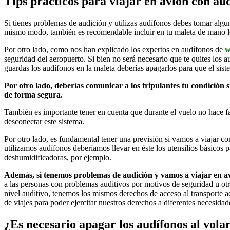
Tips prácticos para viajar en avión con au
Si tienes problemas de audición y utilizas audífonos debes tomar algu
mismo modo, también es recomendable incluir en tu maleta de mano los 
Por otro lado, como nos han explicado los expertos en audífonos de
w
seguridad del aeropuerto. Si bien no será necesario que te quites los a
guardas los audífonos en la maleta deberías apagarlos para que el si
Por otro lado, deberías comunicar a los tripulantes tu condición s
de forma segura.
También es importante tener en cuenta que durante el vuelo no hace fa
desconectar este sistema.
Por otro lado, es fundamental tener una previsión si vamos a viajar c
utilizamos audífonos deberíamos llevar en éste los utensilios básicos pa
deshumidificadoras, por ejemplo.
Además, si tenemos problemas de audición y vamos a viajar en a
a las personas con problemas auditivos por motivos de seguridad u ot
nivel auditivo, tenemos los mismos derechos de acceso al transporte 
de viajes para poder ejercitar nuestros derechos a diferentes necesida
¿Es necesario apagar los audífonos al vola