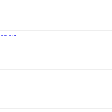
puedes perder
s