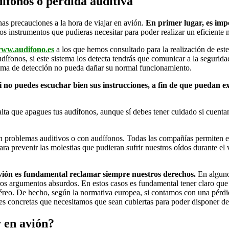
dífonos o pérdida auditiva
nas precauciones a la hora de viajar en avión.
En primer lugar, es impo
instrumentos que pudieras necesitar para poder realizar un eficiente m
ww.audifono.es
a los que hemos consultado para la realización de este
udífonos, si este sistema los detecta tendrás que comunicar a la segurid
stema de detección no pueda dañar su normal funcionamiento.
i no puedes escuchar bien sus instrucciones, a fin de que puedan exp
lta que apagues tus audífonos, aunque sí debes tener cuidado si cuenta
on problemas auditivos o con audífonos. Todas las compañías permiten e
ra prevenir las molestias que pudieran sufrir nuestros oídos durante el vu
vión es fundamental reclamar siempre nuestros derechos.
En algunos
ros argumentos absurdos. En estos casos es fundamental tener claro qu
aéreo. De hecho, según la normativa europea, si contamos con una pérdi
des concretas que necesitamos que sean cubiertas para poder disponer de 
r en avión?