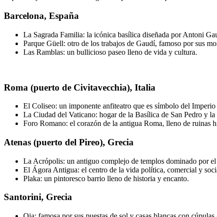
Barcelona, España
La Sagrada Familia: la icónica basílica diseñada por Antoni Ga
Parque Güell: otro de los trabajos de Gaudí, famoso por sus mo
Las Ramblas: un bullicioso paseo lleno de vida y cultura.
Roma (puerto de Civitavecchia), Italia
El Coliseo: un imponente anfiteatro que es símbolo del Imperi
La Ciudad del Vaticano: hogar de la Basílica de San Pedro y la 
Foro Romano: el corazón de la antigua Roma, lleno de ruinas hi
Atenas (puerto del Pireo), Grecia
La Acrópolis: un antiguo complejo de templos dominado por el
El Ágora Antigua: el centro de la vida política, comercial y soci
Plaka: un pintoresco barrio lleno de historia y encanto.
Santorini, Grecia
Oia: famosa por sus puestas de sol y casas blancas con cúpulas 