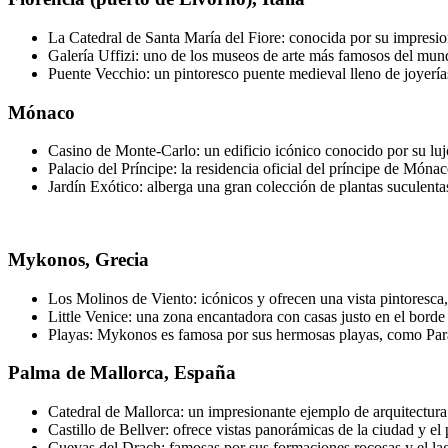
La Catedral de Santa María del Fiore: conocida por su impresio
Galería Uffizi: uno de los museos de arte más famosos del mun
Puente Vecchio: un pintoresco puente medieval lleno de joyería
Mónaco
Casino de Monte-Carlo: un edificio icónico conocido por su luj
Palacio del Príncipe: la residencia oficial del príncipe de Mónac
Jardín Exótico: alberga una gran colección de plantas suculenta
Mykonos, Grecia
Los Molinos de Viento: icónicos y ofrecen una vista pintoresca, 
Little Venice: una zona encantadora con casas justo en el borde
Playas: Mykonos es famosa por sus hermosas playas, como Para
Palma de Mallorca, España
Catedral de Mallorca: un impresionante ejemplo de arquitectura
Castillo de Bellver: ofrece vistas panorámicas de la ciudad y el 
Cuevas del Drach: famosas por sus formaciones rocosas y el la