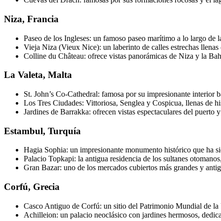
Niza, Francia
Paseo de los Ingleses: un famoso paseo marítimo a lo largo de la
Vieja Niza (Vieux Nice): un laberinto de calles estrechas llenas 
Colline du Château: ofrece vistas panorámicas de Niza y la Bah
La Valeta, Malta
St. John’s Co-Cathedral: famosa por su impresionante interior b
Los Tres Ciudades: Vittoriosa, Senglea y Cospicua, llenas de his
Jardines de Barrakka: ofrecen vistas espectaculares del puerto y
Estambul, Turquía
Hagia Sophia: un impresionante monumento histórico que ha si
Palacio Topkapi: la antigua residencia de los sultanes otomanos, 
Gran Bazar: uno de los mercados cubiertos más grandes y antig
Corfú, Grecia
Casco Antiguo de Corfú: un sitio del Patrimonio Mundial de l
Achilleion: un palacio neoclásico con jardines hermosos, dedic