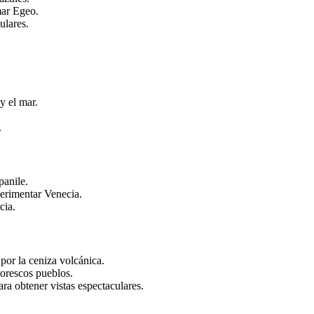
 mar Egeo.
ulares.
y el mar.
.
panile.
erimentar Venecia.
cia.
por la ceniza volcánica.
torescos pueblos.
ra obtener vistas espectaculares.