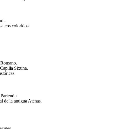
udí.
saicos coloridos.
o Romano.
Capilla Sixtina.
stóricas.
 Partenón.
al de la antigua Atenas.
azules.