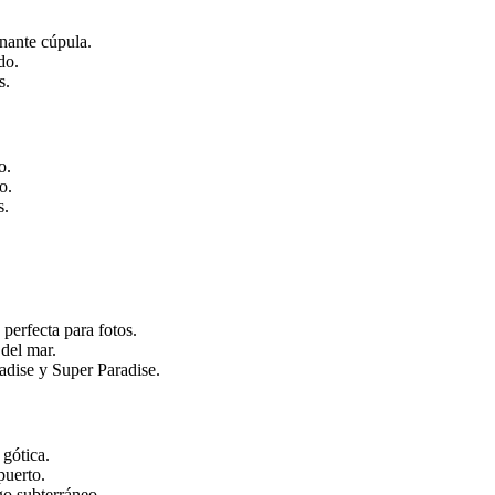
nante cúpula.
do.
s.
o.
o.
s.
perfecta para fotos.
 del mar.
dise y Super Paradise.
 gótica.
puerto.
go subterráneo.