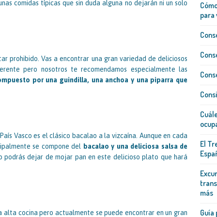
unas comidas típicas que sin duda alguna no dejarán ni un solo
Cómo 
para 
Conse
Conse
tar prohibido. Vas a encontrar una gran variedad de deliciosos
ferente pero nosotros te recomendamos especialmente las
Conse
ompuesto por una guindilla, una anchoa y una piparra que
Consi
Cuále
ocup
País Vasco es el clásico bacalao a la vizcaína. Aunque en cada
El Tr
ncipalmente se compone del
bacalao y una deliciosa salsa de
Españ
 podrás dejar de mojar pan en este delicioso plato que hará
Excur
trans
más
Guía 
a alta cocina pero actualmente se puede encontrar en un gran