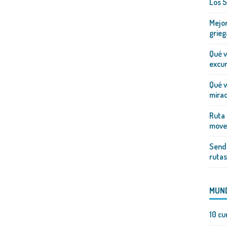
Los 5
Mejor
grieg
Qué v
excur
Qué v
mirad
Ruta 
mover
Sende
rutas
MUN
10 cu