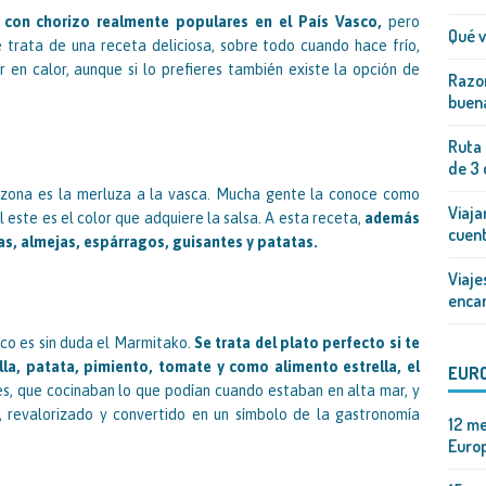
s con chorizo realmente populares en el País Vasco,
pero
Qué v
trata de una receta deliciosa, sobre todo cuando hace frío,
 en calor, aunque si lo prefieres también existe la opción de
Razon
buena
Ruta 
de 3 
a zona es la merluza a la vasca. Mucha gente la conoce como
Viaja
l este es el color que adquiere la salsa. A esta receta,
además
cuen
as, almejas, espárragos, guisantes y patatas.
Viaje
enca
co es sin duda el Marmitako.
Se trata del plato perfecto si te
la, patata, pimiento, tomate y como alimento estrella, el
EUR
es, que cocinaban lo que podían cuando estaban en alta mar, y
 revalorizado y convertido en un símbolo de la gastronomía
12 me
Europ