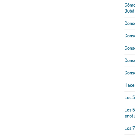
Cómo 
Dubái
Conse
Conse
Conse
Conse
Conse
Hacer
Los 
Los 5
enot
Los 7