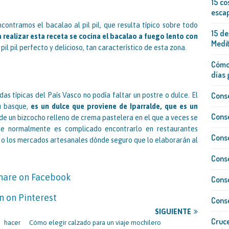
15 co
escap
ontramos el bacalao al pil pil, que resulta típico sobre todo
15 de
 realizar esta receta se cocina el bacalao a fuego lento con
Medi
pil pil perfecto y delicioso, tan característico de esta zona.
Cómo 
días 
Conse
as típicas del País Vasco no podía faltar un postre o dulce. El
u basque,
es un dulce que proviene de Iparralde, que es un
Conse
de un bizcocho relleno de crema pastelera en el que a veces se
ue normalmente es complicado encontrarlo en restaurantes
Conse
s o los mercados artesanales dónde seguro que lo elaborarán al
Conse
Conse
Conse
SIGUIENTE
Cruce
 hacer
Cómo elegir calzado para un viaje mochilero