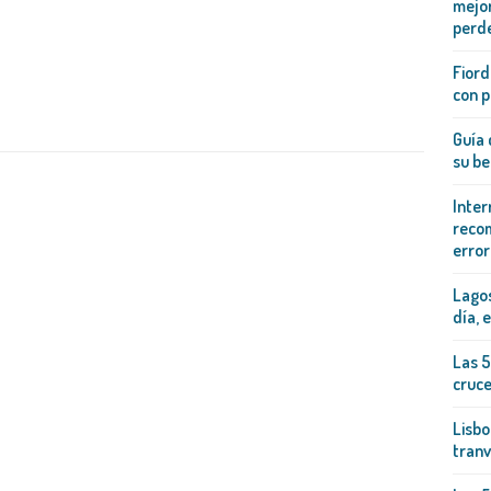
mejor
perd
Fiord
con p
Guía 
su be
Inter
recom
error
Lagos
día, 
Las 5
cruc
Lisbo
tranv