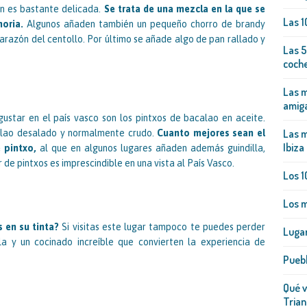
n es bastante delicada.
Se trata de una mezcla en la que se
Las 1
horia.
Algunos añaden también un pequeño chorro de brandy
arazón del centollo. Por último se añade algo de pan rallado y
Las 5
coch
Las m
amig
ustar en el país vasco son los pintxos de bacalao en aceite.
Las m
calao desalado y normalmente crudo.
Cuanto mejores sean el
Ibiza
e pintxo,
al que en algunos lugares añaden además guindilla,
 ir de pintxos es imprescindible en una vista al País Vasco.
Los 1
Los m
s en su tinta?
Si visitas este lugar tampoco te puedes perder
Lugar
la y un cocinado increíble que convierten la experiencia de
Pueb
Qué v
Trian