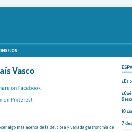
ONSEJOS
País Vasco
ESP
¿Es p
¿Qué 
Descu
10 co
7 des
onocer algo más acerca de la deliciosa y variada gastronomía de